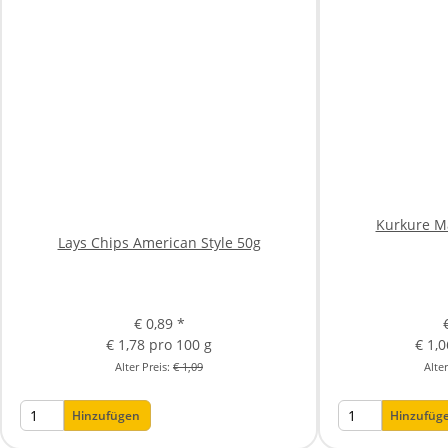
Kurkure M
Lays Chips American Style 50g
€ 0,89
*
€ 1,78 pro 100 g
€ 1,
Alter Preis:
€ 1,09
Alte
Hinzufügen
Hinzufüg