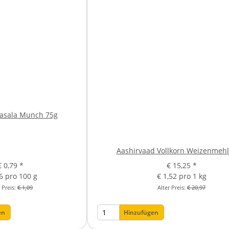
asala Munch 75g
Aashirvaad Vollkorn Weizenmehl
€ 0,79
*
€ 15,25
*
06 pro 100 g
€ 1,52 pro 1 kg
r Preis:
€ 1,09
Alter Preis:
€ 20,97
en
Hinzufügen