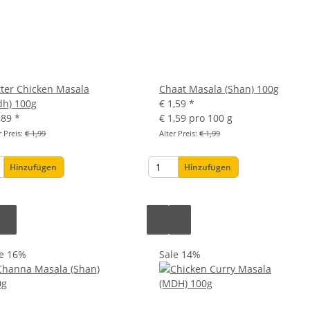
ter Chicken Masala
Chaat Masala (Shan) 100g
dh) 100g
€ 1,59
*
,89
*
€ 1,59 pro 100 g
r Preis:
€ 1,99
Alter Preis:
€ 1,99
Hinzufügen
Hinzufügen
le 16%
Sale 14%