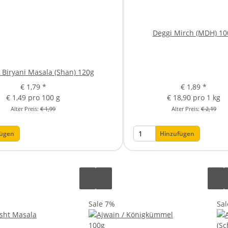
Deggi Mirch (MDH) 10
Biryani Masala (Shan) 120g
€ 1,79
*
€ 1,89
*
€ 1,49 pro 100 g
€ 18,90 pro 1 kg
Alter Preis:
€ 1,99
Alter Preis:
€ 2,19
fügen
Hinzufügen
Sale 7%
Sa