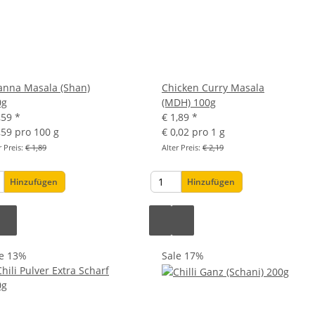
anna Masala (Shan)
Chicken Curry Masala
0g
(MDH) 100g
,59
*
€ 1,89
*
,59 pro 100 g
€ 0,02 pro 1 g
r Preis:
€ 1,89
Alter Preis:
€ 2,19
Hinzufügen
Hinzufügen
le 13%
Sale 17%