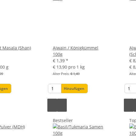
t Masala (Shan)
Ajwain / Königkümmel
Aj
100g
(Sc
€ 1,39
*
€ 8
100 g
€ 13,90 pro 1 kg
€ 8
99
Alter Preis:
€ 1,49
Alte
fügen
Hinzufügen
Bestseller
To