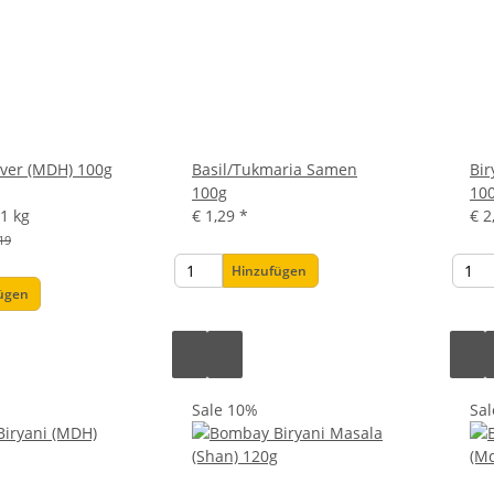
ver (MDH) 100g
Basil/Tukmaria Samen
Bir
100g
10
 1 kg
€ 1,29
*
€ 2
19
Hinzufügen
fügen
Sale 10%
Sa