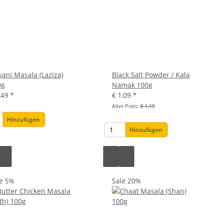
yani Masala (Laziza)
Black Salt Powder / Kala
0g
Namak 100g
,49
*
€ 1,09
*
Alter Preis:
€ 1,19
Hinzufügen
Hinzufügen
le 5%
Sale 20%