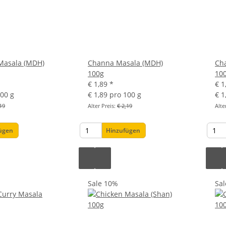
Masala (MDH)
Channa Masala (MDH)
Ch
100g
10
€ 1,89
*
€ 1
100 g
€ 1,89 pro 100 g
€ 1
19
Alter Preis:
€ 2,19
Alte
fügen
Hinzufügen
Sale 10%
Sa