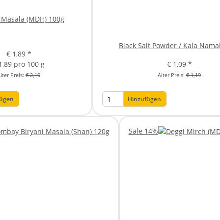
Masala (MDH) 100g
Black Salt Powder / Kala Nama
€ 1,89
*
1,89 pro 100 g
€ 1,09
*
lter Preis:
€ 2,19
Alter Preis:
€ 1,19
fügen
Hinzufügen
Sale 14%