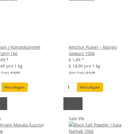
wain / Königskümmel
Amchur Pulver – Mango
hani) 1kg
Gewürz 100g
,49
*
€ 1,89
*
,49 pro 1 kg
€ 18,90 pro 1 kg
r Preis:
€ 9,99
Alter Preis:
€ 1,99
Hinzufügen
Hinzufügen
p
Sale 8%