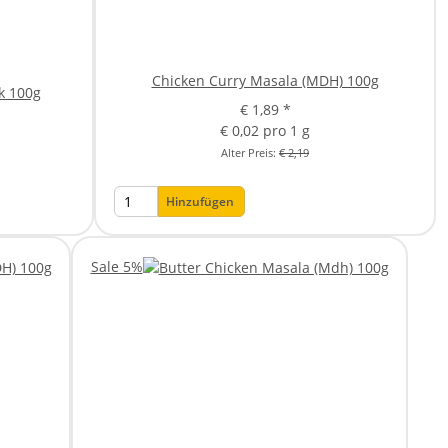
Chicken Curry Masala (MDH) 100g
k 100g
€ 1,89
*
€ 0,02 pro 1 g
Alter Preis:
€ 2,19
Hinzufügen
Sale 5%