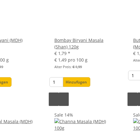
yani (MDH)
Bombay Biryani Masala
But
(Shan) 120g
(M
€ 1,79
*
€ 1
100 g
€ 1,49 pro 100 g
Alte
19
Alter Preis:
€ 1,99
fügen
Hinzufügen
Sale 14%
Sa