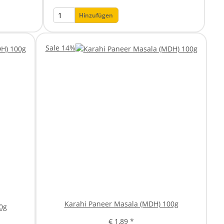
Hinzufügen
Sale 14%
Karahi Paneer Masala (MDH) 100g
0g
€ 1,89
*