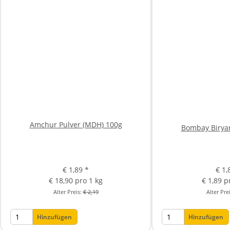
Amchur Pulver (MDH) 100g
Bombay Birya
€ 1,89
*
€ 1
€ 18,90 pro 1 kg
€ 1,89 p
Alter Preis:
€ 2,19
Alter Pre
Hinzufügen
Hinzufügen