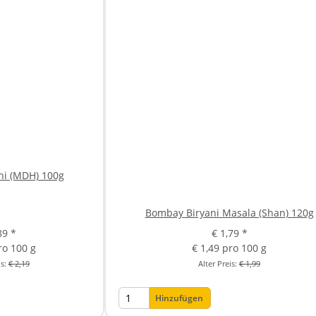
ni (MDH) 100g
Bombay Biryani Masala (Shan) 120g
,89
*
€ 1,79
*
ro 100 g
€ 1,49 pro 100 g
is:
€ 2,19
Alter Preis:
€ 1,99
Hinzufügen