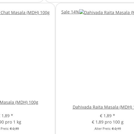
Sale 14%
Masala (MDH) 100g
Dahivada Raita Masala (MDH) 
€ 1,89
*
€ 1,89
*
90 pro 1 kg
€ 1,89 pro 100 g
 Preis:
€ 2,39
Alter Preis:
€ 2,19