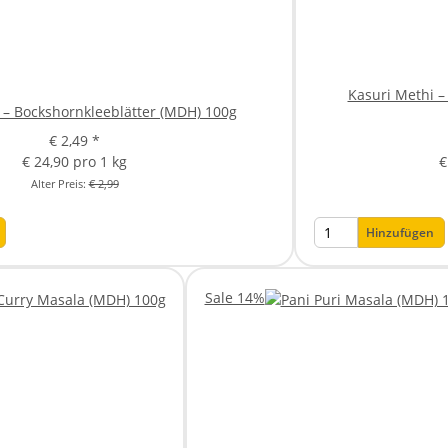
Kasuri Methi –
 – Bockshornkleeblätter (MDH) 100g
€ 2,49
*
€ 24,90 pro 1 kg
€
Alter Preis:
€ 2,99
Hinzufügen
Sale 14%